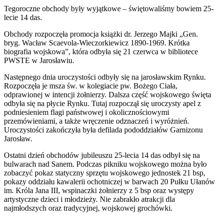
Tegoroczne obchody były wyjątkowe – świętowaliśmy bowiem 25-
lecie 14 das.
Obchody rozpoczęła promocja książki dr. Jerzego Majki „Gen.
bryg. Wacław Scaevola-Wieczorkiewicz 1890-1969. Krótka
biografia wojskowa”, która odbyła się 21 czerwca w bibliotece
PWSTE w Jarosławiu.
Następnego dnia uroczystości odbyły się na jarosławskim Rynku.
Rozpoczęła je msza św. w kolegiacie pw. Bożego Ciała,
odprawionej w intencji żołnierzy. Dalsza część wojskowego święta
odbyła się na płycie Rynku. Tutaj rozpoczął się uroczysty apel z
podniesieniem flagi państwowej i okolicznościowymi
przemówieniami, a także wręczenie odznaczeń i wyróżnień.
Uroczystości zakończyła była defilada pododdziałów Garnizonu
Jarosław.
Ostatni dzień obchodów jubileuszu 25-lecia 14 das odbył się na
bulwarach nad Sanem. Podczas pikniku wojskowego można było
zobaczyć pokaz statyczny sprzętu wojskowego jednostek 21 bsp,
pokazy oddziału kawalerii ochotniczej w barwach 20 Pułku Ułanów
im. Króla Jana III, wspinaczki żołnierzy z 5 bsp oraz występy
artystyczne dzieci i młodzieży. Nie zabrakło atrakcji dla
najmłodszych oraz tradycyjnej, wojskowej grochówki.