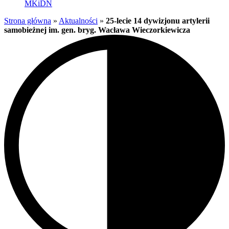
MKiDN
Strona główna
»
Aktualności
»
25-lecie 14 dywizjonu artylerii
samobieżnej im. gen. bryg. Wacława Wieczorkiewicza