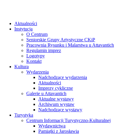
Aktualności
Instytucja
O Centrum
Seniorskie Grupy Artystyczne CKiP
Pracownia Rysunku i Malarstwa u Attavantich
Regulamin imprez
Logotypy
Kontakt
Kultura
Wydarzenia
Nadchodzące wydarzenia
Aktualności
Imprezy cykliczne
Galerie u Attavantich
Aktualne wystawy
Archiwum wystaw
Nadchodzące wystawy
Turystyka
Centrum Informacji Turystyczno-Kulturalnej
Wydawnictwa
Pamiątki z Jarosławia