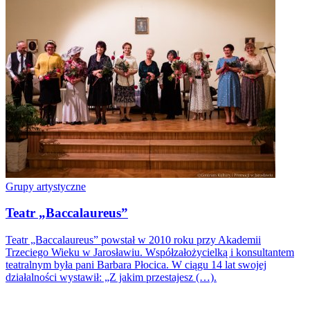
Grupy artystyczne
Teatr „Baccalaureus”
Teatr „Baccalaureus” powstał w 2010 roku przy Akademii
Trzeciego Wieku w Jarosławiu. Współzałożycielką i konsultantem
teatralnym była pani Barbara Płocica. W ciągu 14 lat swojej
działalności wystawił: „Z jakim przestajesz (…).