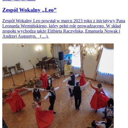
Zespół Wokalny „Leo”
Zespół Wokalny Leo powstał w marcu 2023 roku z inicjatywy Pana
Leonarda Wermińskiego, który pełni rolę prowadzącego. W skład
zespołu wychodzą także Elżbieta Raczyńska, Emanuela Nowak i
Andrzej Augustyn. (…).