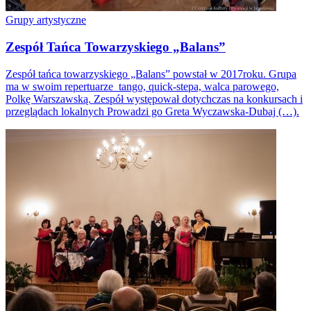
Grupy artystyczne
Zespół Tańca Towarzyskiego „Balans”
Zespół tańca towarzyskiego „Balans” powstał w 2017roku. Grupa
ma w swoim repertuarze tango, quick-stepa, walca parowego,
Polkę Warszawską. Zespół występował dotychczas na konkursach i
przeglądach lokalnych Prowadzi go Greta Wyczawska-Dubaj (…).