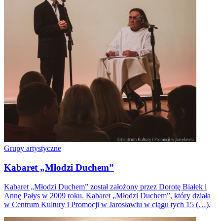
Grupy artystyczne
Kabaret „Młodzi Duchem”
Kabaret „Młodzi Duchem” został założony przez Dorotę Białek i
Annę Pałys w 2009 roku. Kabaret „Młodzi Duchem”, który działa
w Centrum Kultury i Promocji w Jarosławiu w ciągu tych 15 (…).