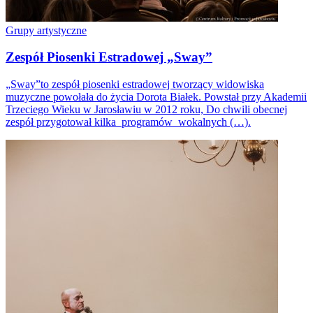
Grupy artystyczne
Zespół Piosenki Estradowej „Sway”
„Sway”to zespół piosenki estradowej tworzący widowiska
muzyczne powołała do życia Dorota Białek. Powstał przy Akademii
Trzeciego Wieku w Jarosławiu w 2012 roku, Do chwili obecnej
zespół przygotował kilka programów wokalnych (…).