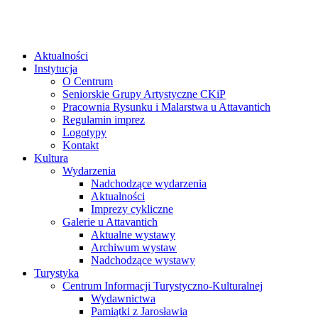
Aktualności
Instytucja
O Centrum
Seniorskie Grupy Artystyczne CKiP
Pracownia Rysunku i Malarstwa u Attavantich
Regulamin imprez
Logotypy
Kontakt
Kultura
Wydarzenia
Nadchodzące wydarzenia
Aktualności
Imprezy cykliczne
Galerie u Attavantich
Aktualne wystawy
Archiwum wystaw
Nadchodzące wystawy
Turystyka
Centrum Informacji Turystyczno-Kulturalnej
Wydawnictwa
Pamiątki z Jarosławia