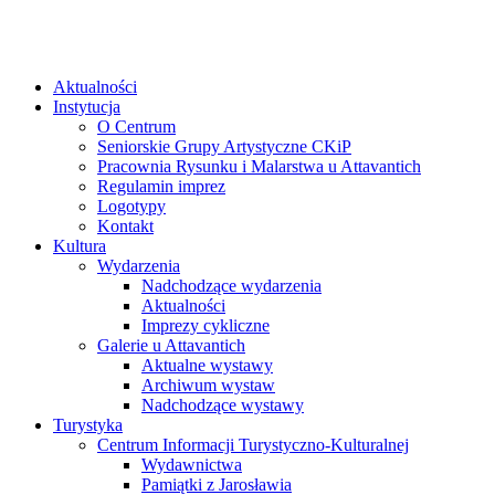
Aktualności
Instytucja
O Centrum
Seniorskie Grupy Artystyczne CKiP
Pracownia Rysunku i Malarstwa u Attavantich
Regulamin imprez
Logotypy
Kontakt
Kultura
Wydarzenia
Nadchodzące wydarzenia
Aktualności
Imprezy cykliczne
Galerie u Attavantich
Aktualne wystawy
Archiwum wystaw
Nadchodzące wystawy
Turystyka
Centrum Informacji Turystyczno-Kulturalnej
Wydawnictwa
Pamiątki z Jarosławia