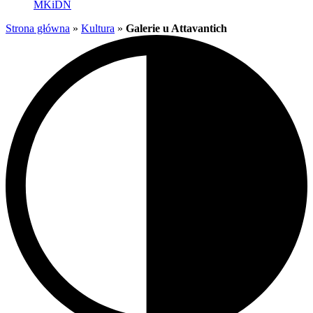
MKiDN
Strona główna
»
Kultura
»
Galerie u Attavantich