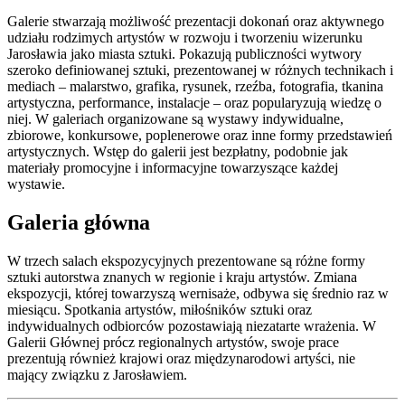
Galerie stwarzają możliwość prezentacji dokonań oraz aktywnego
udziału rodzimych artystów w rozwoju i tworzeniu wizerunku
Jarosławia jako miasta sztuki. Pokazują publiczności wytwory
szeroko definiowanej sztuki, prezentowanej w różnych technikach i
mediach – malarstwo, grafika, rysunek, rzeźba, fotografia, tkanina
artystyczna, performance, instalacje – oraz popularyzują wiedzę o
niej. W galeriach organizowane są wystawy indywidualne,
zbiorowe, konkursowe, poplenerowe oraz inne formy przedstawień
artystycznych. Wstęp do galerii jest bezpłatny, podobnie jak
materiały promocyjne i informacyjne towarzyszące każdej
wystawie.
Galeria główna
W trzech salach ekspozycyjnych prezentowane są różne formy
sztuki autorstwa znanych w regionie i kraju artystów. Zmiana
ekspozycji, której towarzyszą wernisaże, odbywa się średnio raz w
miesiącu. Spotkania artystów, miłośników sztuki oraz
indywidualnych odbiorców pozostawiają niezatarte wrażenia. W
Galerii Głównej prócz regionalnych artystów, swoje prace
prezentują również krajowi oraz międzynarodowi artyści, nie
mający związku z Jarosławiem.