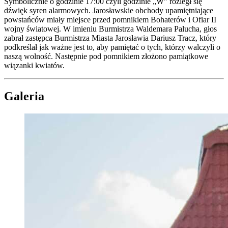
Symbolicznie o godzinie 17:00 czyli godzinie „W” rozległ się
dźwięk syren alarmowych. Jarosławskie obchody upamiętniające
powstańców miały miejsce przed pomnikiem Bohaterów i Ofiar II
wojny światowej. W imieniu Burmistrza Waldemara Palucha, głos
zabrał zastępca Burmistrza Miasta Jarosławia Dariusz Tracz, który
podkreślał jak ważne jest to, aby pamiętać o tych, którzy walczyli o
naszą wolność. Następnie pod pomnikiem złożono pamiątkowe
wiązanki kwiatów.
Galeria