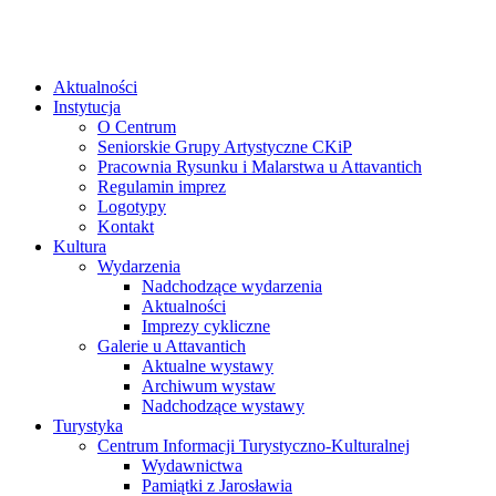
Aktualności
Instytucja
O Centrum
Seniorskie Grupy Artystyczne CKiP
Pracownia Rysunku i Malarstwa u Attavantich
Regulamin imprez
Logotypy
Kontakt
Kultura
Wydarzenia
Nadchodzące wydarzenia
Aktualności
Imprezy cykliczne
Galerie u Attavantich
Aktualne wystawy
Archiwum wystaw
Nadchodzące wystawy
Turystyka
Centrum Informacji Turystyczno-Kulturalnej
Wydawnictwa
Pamiątki z Jarosławia