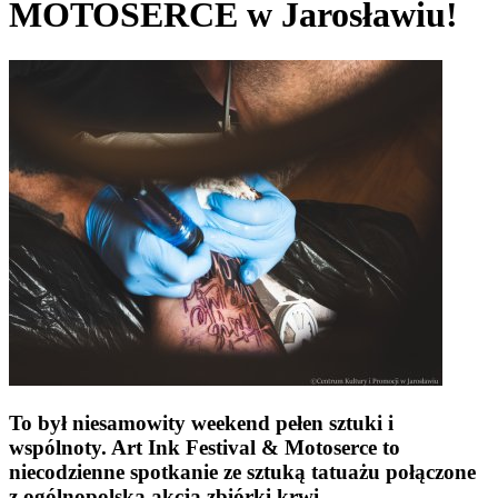
MOTOSERCE w Jarosławiu!
To był niesamowity weekend pełen sztuki i
wspólnoty. Art Ink Festival & Motoserce to
niecodzienne spotkanie ze sztuką tatuażu połączone
z ogólnopolską akcją zbiórki krwi .