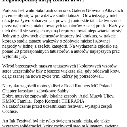
Podczas festiwalu Sala Lustrzana oraz Galeria Główna u Attavatich
przemieniły się w prawdziwe studio tatuażu. Odwiedzający mieli
okazję na żywo zobaczyć jak powstają autorskie tatuaże tworzone
przez najbardziej utalentowanych tatuatorów z całej polski. Każdy z
nich dzielił się swoją charyzmą i reprezentował niepowtarzalny styl.
Jednym z głównych elementów imprezy był konkurs, w trakcie
którego studia tatuażu walczyły o zdobycie miejsc i głównej
nagrody w jednej z sześciu kategorii. Na wydarzenie zgłosiło się
ponad 20 profesjonalnych tatuatorów, a autorów najlepszych prac
wyłoniło jury.
Wśród brzęczących maszyn tatuażowych i kolorowych wzorów,
serca uczestników biły z jeszcze większą siłą, gdy oddawali krew,
dając szansę na nowe życie tym, którzy jej potrzebowali.
Na rynku zagościli motocykliści z
Road Runners MC Poland
Chapter Jarosław i
zabytkowe Sabby.
Dobrą muzykę zapewniły lokalne zespoły: Ariel Muzyk Ulicy,
KMNC Familia
,
Repo Korzeń
i
THERAPIA
Na zakończenie przed uczestnikami festiwalu wystąpił zespół
Cochise
.
Art Ink Festiwal był nie tylko świętem sztuki ciała, ale także
wyrazem solidarności, który zachwycił swoim klimatem, świetną