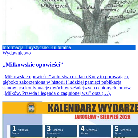
Informacja Turystyczno-Kulturalna
Wydawnictwo
„Miłkowskie opowieści”
„Miłkowskie opowieści” autorstwa dr. Jana Kucy to poruszająca,
głęboko zakorzeniona w historii i ludzkiej pamięci publikacja,
stanowiąca kontynuację dwóch wcześniejszych cenionych tomów
„Miłków. Prawda i legenda o zaginionej wsi” oraz (…).