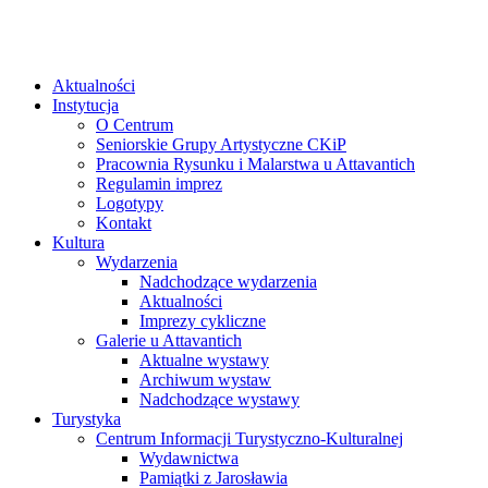
Aktualności
Instytucja
O Centrum
Seniorskie Grupy Artystyczne CKiP
Pracownia Rysunku i Malarstwa u Attavantich
Regulamin imprez
Logotypy
Kontakt
Kultura
Wydarzenia
Nadchodzące wydarzenia
Aktualności
Imprezy cykliczne
Galerie u Attavantich
Aktualne wystawy
Archiwum wystaw
Nadchodzące wystawy
Turystyka
Centrum Informacji Turystyczno-Kulturalnej
Wydawnictwa
Pamiątki z Jarosławia