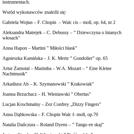
instrumentach.
Wsród wykonawców znaleźli się:
Gabriela Wojtas – F. Chopin – Walc cis – moll, op. 64, nr 2
Aleksandra Matrejek – C. Debussy – ” Dziewczyna o lnianych
włosach”
Anna Hapon – Martini ” Miłości blask”
Agnieszka Kamińska – J. K. Mertz ” Gondolier” op. 65
Artur Żarnotal – Marimba – W.A. Mozart – ” Eine Kleine
Nachtmusik”
Arkadiusz Ab – K. Szymanowski ” Krakowiak”
Joanna Brzuchacz – H. Wieniawski ” Obertas”
Lucjan Krochmalny – Zez Confrey „Dizzy Fingers”
Anna Dąbkowska – F. Chopin Walc f- moll, op.70
Natalia Dańczura – Roland Dyens – ” Tango en skaj”