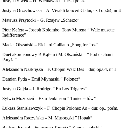
Justyna Siwek – H. Wieniawski ” Pieśń polska”
Justyna Orzechowska – A. Vivaldi koncert G-dur, cz.I op.64, nr 4
Mateusz Przytocki – G. Rzajew „Scherzo”
Piotr Kąfera – Joseph Kolombo, Tony Murena ” Walc musette
Indifference”
Maciej Olszański – Richard Galliano „Song for Joss”
Duet akordeonowy P. Kąfera i M. Olszański – ” Pod dachami
Paryża”
Aleksandra Naskręska – F. Chopin Walc Des – dur, op.64, nr 1
Damian Pyda – Emil Młynarski ” Polonez”
Justyna Gujda – J. Rodrigo ” En Los Trigares”
Sylwia Możdzień – Ezra Jenkinson ” Taniec elfów”
Łukasz Stanisławczyk – F. Chopin Polonez As – dur, op.. pośm.
Aleksandra Raczyńska – M. Musorgski ” Hopak”
Barbara Kowal – Francesco Torrega ” Kaprys arabski”