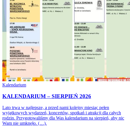
Kalendarium
KALENDARIUM – SIERPIEŃ 2026
Lato trwa w najlepsze, a przed nami kolejny miesiąc pełen
wyjątkowych wydarzeń, koncertów, spotkań i atrakcji dla całych
rodzin. Przygotowaliśmy dla Was kalendarium na sierpień, aby nic
Wam nie umknęło. (…).