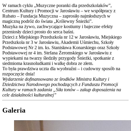
W ramach cyklu „Muzyczne poranki dla przedszkolaków”,
Centrum Kultury i Promocji w Jarosławiu
– we współpracy z
Rubato – Fundacja Muzyczna
– zaprosiło najmłodszych w
magiczną podróż do świata „Królewny Śnieżki”.
Muzyka na żywo, zachwycające kostiumy i bajeczne efekty
przeniosły dzieci prosto do serca baśni.
Dzieci z
Miejskiego Przedszkola nr 12 w Jarosławiu
,
Miejskiego
Przedszkola nr 3 w Jarosławiu
,
Akademii Uśmiechu
,
Szkoły
Podstawowej Nr 2 im. ks. Stanisława Konarskiego
oraz
Szkoły
Podstawowej nr 4 im. Stefana Żeromskiego w Jarosławiu
z
wypiekami na twarzy śledziły przygody Śnieżki, spotkanie z
siedmioma krasnoludkami i walkę dobra ze złem.
To była prawdziwa uczta dla wyobraźni – i cudowny sposób na
rozpoczęcie dnia!
Wydarzenie dofinansowano ze środków Ministra Kultury i
Dziedzictwa Narodowego pochodzących z Funduszu Promocji
Kultury w ramach zadania „Siła tonów – zakup doposażenia na
cele działalności kulturalnej”
Galeria