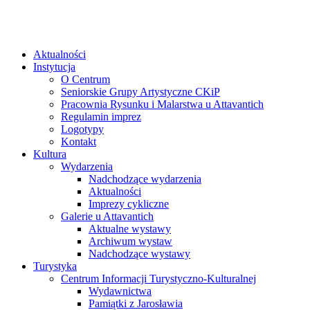
Aktualności
Instytucja
O Centrum
Seniorskie Grupy Artystyczne CKiP
Pracownia Rysunku i Malarstwa u Attavantich
Regulamin imprez
Logotypy
Kontakt
Kultura
Wydarzenia
Nadchodzące wydarzenia
Aktualności
Imprezy cykliczne
Galerie u Attavantich
Aktualne wystawy
Archiwum wystaw
Nadchodzące wystawy
Turystyka
Centrum Informacji Turystyczno-Kulturalnej
Wydawnictwa
Pamiątki z Jarosławia