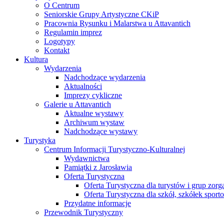
O Centrum
Seniorskie Grupy Artystyczne CKiP
Pracownia Rysunku i Malarstwa u Attavantich
Regulamin imprez
Logotypy
Kontakt
Kultura
Wydarzenia
Nadchodzące wydarzenia
Aktualności
Imprezy cykliczne
Galerie u Attavantich
Aktualne wystawy
Archiwum wystaw
Nadchodzące wystawy
Turystyka
Centrum Informacji Turystyczno-Kulturalnej
Wydawnictwa
Pamiątki z Jarosławia
Oferta Turystyczna
Oferta Turystyczna dla turystów i grup zor
Oferta Turystyczna dla szkół, szkółek sport
Przydatne informacje
Przewodnik Turystyczny