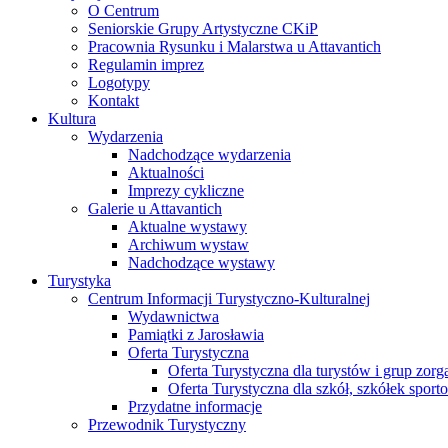
O Centrum
Seniorskie Grupy Artystyczne CKiP
Pracownia Rysunku i Malarstwa u Attavantich
Regulamin imprez
Logotypy
Kontakt
Kultura
Wydarzenia
Nadchodzące wydarzenia
Aktualności
Imprezy cykliczne
Galerie u Attavantich
Aktualne wystawy
Archiwum wystaw
Nadchodzące wystawy
Turystyka
Centrum Informacji Turystyczno-Kulturalnej
Wydawnictwa
Pamiątki z Jarosławia
Oferta Turystyczna
Oferta Turystyczna dla turystów i grup zor
Oferta Turystyczna dla szkół, szkółek sport
Przydatne informacje
Przewodnik Turystyczny