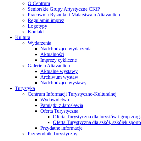
O Centrum
Seniorskie Grupy Artystyczne CKiP
Pracownia Rysunku i Malarstwa u Attavantich
Regulamin imprez
Logotypy
Kontakt
Kultura
Wydarzenia
Nadchodzące wydarzenia
Aktualności
Imprezy cykliczne
Galerie u Attavantich
Aktualne wystawy
Archiwum wystaw
Nadchodzące wystawy
Turystyka
Centrum Informacji Turystyczno-Kulturalnej
Wydawnictwa
Pamiątki z Jarosławia
Oferta Turystyczna
Oferta Turystyczna dla turystów i grup zor
Oferta Turystyczna dla szkół, szkółek sport
Przydatne informacje
Przewodnik Turystyczny