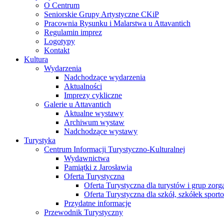
O Centrum
Seniorskie Grupy Artystyczne CKiP
Pracownia Rysunku i Malarstwa u Attavantich
Regulamin imprez
Logotypy
Kontakt
Kultura
Wydarzenia
Nadchodzące wydarzenia
Aktualności
Imprezy cykliczne
Galerie u Attavantich
Aktualne wystawy
Archiwum wystaw
Nadchodzące wystawy
Turystyka
Centrum Informacji Turystyczno-Kulturalnej
Wydawnictwa
Pamiątki z Jarosławia
Oferta Turystyczna
Oferta Turystyczna dla turystów i grup zor
Oferta Turystyczna dla szkół, szkółek sport
Przydatne informacje
Przewodnik Turystyczny