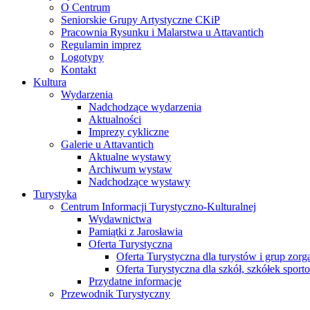
O Centrum
Seniorskie Grupy Artystyczne CKiP
Pracownia Rysunku i Malarstwa u Attavantich
Regulamin imprez
Logotypy
Kontakt
Kultura
Wydarzenia
Nadchodzące wydarzenia
Aktualności
Imprezy cykliczne
Galerie u Attavantich
Aktualne wystawy
Archiwum wystaw
Nadchodzące wystawy
Turystyka
Centrum Informacji Turystyczno-Kulturalnej
Wydawnictwa
Pamiątki z Jarosławia
Oferta Turystyczna
Oferta Turystyczna dla turystów i grup zor
Oferta Turystyczna dla szkół, szkółek sport
Przydatne informacje
Przewodnik Turystyczny