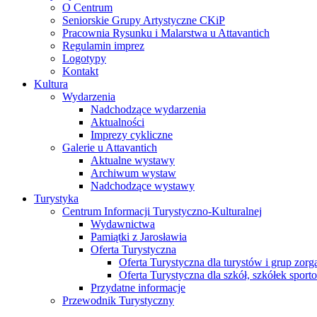
O Centrum
Seniorskie Grupy Artystyczne CKiP
Pracownia Rysunku i Malarstwa u Attavantich
Regulamin imprez
Logotypy
Kontakt
Kultura
Wydarzenia
Nadchodzące wydarzenia
Aktualności
Imprezy cykliczne
Galerie u Attavantich
Aktualne wystawy
Archiwum wystaw
Nadchodzące wystawy
Turystyka
Centrum Informacji Turystyczno-Kulturalnej
Wydawnictwa
Pamiątki z Jarosławia
Oferta Turystyczna
Oferta Turystyczna dla turystów i grup zor
Oferta Turystyczna dla szkół, szkółek sport
Przydatne informacje
Przewodnik Turystyczny