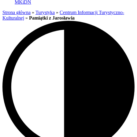
MKiDN
Strona główna
»
Turystyka
»
Centrum Informacji Turystyczno-
Kulturalnej
»
Pamiątki z Jarosławia