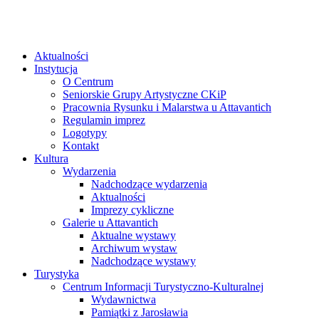
Aktualności
Instytucja
O Centrum
Seniorskie Grupy Artystyczne CKiP
Pracownia Rysunku i Malarstwa u Attavantich
Regulamin imprez
Logotypy
Kontakt
Kultura
Wydarzenia
Nadchodzące wydarzenia
Aktualności
Imprezy cykliczne
Galerie u Attavantich
Aktualne wystawy
Archiwum wystaw
Nadchodzące wystawy
Turystyka
Centrum Informacji Turystyczno-Kulturalnej
Wydawnictwa
Pamiątki z Jarosławia