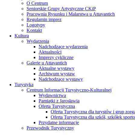
O Centrum
Seniorskie Grupy Artystyczne CKiP
Pracownia Rysunku i Malarstwa u Attavantich
Regulamin imprez
Logotypy
Kontakt
Kultura
Wydarzenia
Nadchodzące wydarzenia
Aktualności
Imprezy cykliczne
Galerie u Attavantich
Aktualne wystawy
Archiwum wystaw
Nadchodzące wystawy
Turystyka
Centrum Informacji Turystyczno-Kulturalnej
Wydawnictwa
Pamiątki z Jarosławia
Oferta Turystyczna
Oferta Turystyczna dla turystów i grup zor
Oferta Turystyczna dla szkół, szkółek sport
Przydatne informacje
Przewodnik Turystyczny