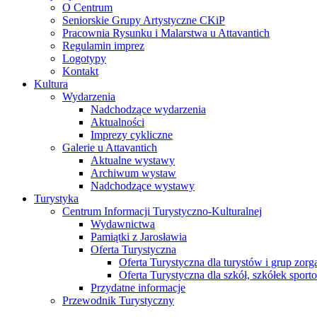
O Centrum
Seniorskie Grupy Artystyczne CKiP
Pracownia Rysunku i Malarstwa u Attavantich
Regulamin imprez
Logotypy
Kontakt
Kultura
Wydarzenia
Nadchodzące wydarzenia
Aktualności
Imprezy cykliczne
Galerie u Attavantich
Aktualne wystawy
Archiwum wystaw
Nadchodzące wystawy
Turystyka
Centrum Informacji Turystyczno-Kulturalnej
Wydawnictwa
Pamiątki z Jarosławia
Oferta Turystyczna
Oferta Turystyczna dla turystów i grup zor
Oferta Turystyczna dla szkół, szkółek sport
Przydatne informacje
Przewodnik Turystyczny