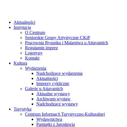
Aktualności
Instytucja
O Centrum
Seniorskie Grupy Artystyczne CKiP
Pracownia Rysunku i Malarstwa u Attavantich
Regulamin imprez
Logotypy
Kontakt
Kultura
Wydarzenia
Nadchodzące wydarzenia
Aktualności
Imprezy cykliczne
Galerie u Attavantich
Aktualne wystawy
Archiwum wystaw
Nadchodzące wystawy
Turystyka
Centrum Informacji Turystyczno-Kulturalnej
Wydawnictwa
Pamiątki z Jarosławia