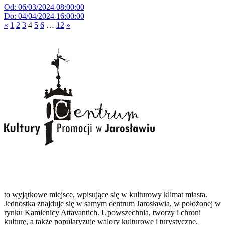
Od: 06/03/2024 08:00:00
Do: 04/04/2024 16:00:00
«
1
2
3
4
5
6
…
12
»
to wyjątkowe miejsce, wpisujące się w kulturowy klimat miasta.
Jednostka znajduje się w samym centrum Jarosławia, w położonej w
rynku Kamienicy Attavantich. Upowszechnia, tworzy i chroni
kulturę, a także popularyzuje walory kulturowe i turystyczne.