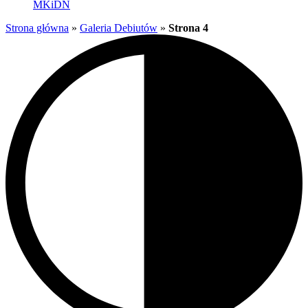
MKiDN
Strona główna
»
Galeria Debiutów
»
Strona 4