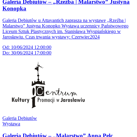
Galeria Debiutów – „Rzeźba | Malarstwo” Justyna
Konopka
Galeria Debiutów u Attavantich zaprasza na wystawę „Rzeźba |
Malarstwo” Justyna Konopko Wystawa uczennicy Państwowego
Liceum Sztuk Plastycznych im. Stanisława Wyspiańskiego w
Jarosławiu. Czas trwania wystawy: Czerwiec2024
Od: 10/06/2024 12:00:00
Do: 30/06/2024 17:00:00
Galeria Debiutów
Wystawa
Galeria Debiutów – „Malarstwo” Anna Pelc