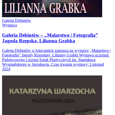
Galeria Debiutów
Wystawa
Galeria Debiutów – „Malarstwo | Fotografia”
Jagoda Rzepska, Lilianna Grabka
Galeria Debiutów u Attavantich zaprasza na wystawę „Malarstwo |
Fotografia” Jagody Rzepskiej, Lilianny Grabki Wystawa uczennic
Państwowego Liceum Sztuk Plastycznych im. Stanisława
Wyspiańskiego w Jarosławiu. Czas trwania wystawy: Listopad
2024