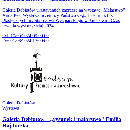
Galeria Debiutów u Attavantich zaprasza na wystawę „Malarstwo”
Anna Pelc Wystawa uczennicy Państwowego Liceum Sztuk
Plastycznych im. Stanisława Wyspiańskiego w Jarosławiu. Czas
trwania wystawy: Maj 2024
Od: 10/05/2024 09:00:00
Do: 01/06/2024 17:00:00
Galeria Debiutów
Wystawa
Galeria Debiutów – „rysunek | malarstwo” Emilia
Hajduczka