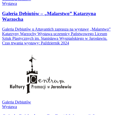
Wystawa
Galeria Debiutów – „Malarstwo” Katarzyna
Warzocha
Galeria Debiutów u Attavantich zaprasza na wystawę „Malarstwo”
Katarzyny Warzochy Wystawa uczennicy Państwowego Liceum
Sztuk Plastycznych im. Stanisława Wyspiańskiego w Jarosławiu.
Czas trwania wystawy: Październik 2024
Galeria Debiutów
Wystawa