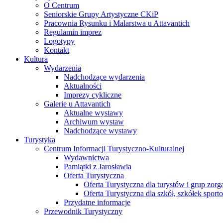
O Centrum
Seniorskie Grupy Artystyczne CKiP
Pracownia Rysunku i Malarstwa u Attavantich
Regulamin imprez
Logotypy
Kontakt
Kultura
Wydarzenia
Nadchodzące wydarzenia
Aktualności
Imprezy cykliczne
Galerie u Attavantich
Aktualne wystawy
Archiwum wystaw
Nadchodzące wystawy
Turystyka
Centrum Informacji Turystyczno-Kulturalnej
Wydawnictwa
Pamiątki z Jarosławia
Oferta Turystyczna
Oferta Turystyczna dla turystów i grup zor
Oferta Turystyczna dla szkół, szkółek sport
Przydatne informacje
Przewodnik Turystyczny