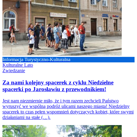
Informacja Turystyczno-Kulturalna
Kulturalne Lato
Zwiedzanie
Za nami kolejny spacerek z cyklu Niedzielne
spacerki po Jarosławiu z przewodnikiem!
Jest nam niezmiernie miło, że i tym razem zechcieli Państwo
wyruszyć we wspólną podróż ulicami naszego miasta! Niedzielny
spacerek to czas pełen wspomnień dotyczących kobiet, które swymi
działaniami na stałe (…).