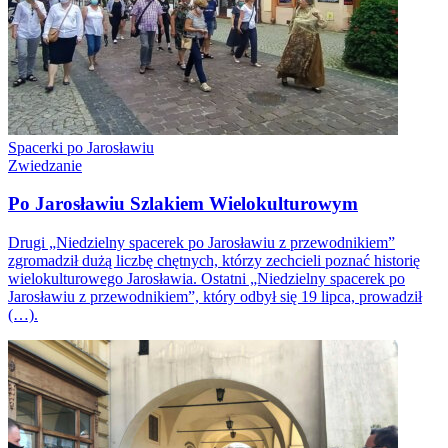
Spacerki po Jarosławiu
Zwiedzanie
Po Jarosławiu Szlakiem Wielokulturowym
Drugi „Niedzielny spacerek po Jarosławiu z przewodnikiem”
zgromadził dużą liczbę chętnych, którzy zechcieli poznać historię
wielokulturowego Jarosławia. Ostatni „Niedzielny spacerek po
Jarosławiu z przewodnikiem”, który odbył się 19 lipca, prowadził
(…).