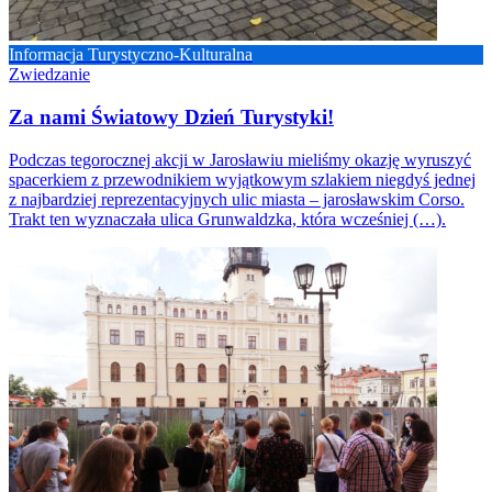
Informacja Turystyczno-Kulturalna
Zwiedzanie
Za nami Światowy Dzień Turystyki!
Podczas tegorocznej akcji w Jarosławiu mieliśmy okazję wyruszyć
spacerkiem z przewodnikiem wyjątkowym szlakiem niegdyś jednej
z najbardziej reprezentacyjnych ulic miasta – jarosławskim Corso.
Trakt ten wyznaczała ulica Grunwaldzka, która wcześniej (…).