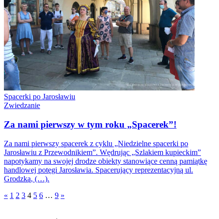
Spacerki po Jarosławiu
Zwiedzanie
Za nami pierwszy w tym roku „Spacerek”!
Za nami pierwszy spacerek z cyklu „Niedzielne spacerki po
Jarosławiu z Przewodnikiem”. Wędrując „Szlakiem kupieckim”
napotykamy na swojej drodze obiekty stanowiące cenną pamiątkę
handlowej potęgi Jarosławia. Spacerujący reprezentacyjną ul.
Grodzką, (…).
«
1
2
3
4
5
6
…
9
»