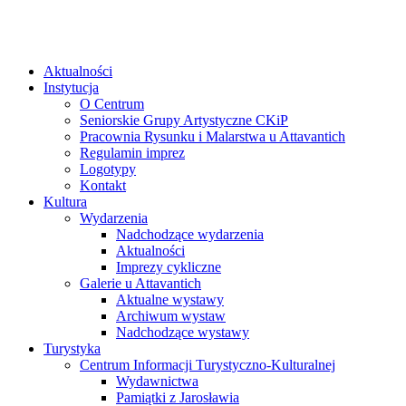
Aktualności
Instytucja
O Centrum
Seniorskie Grupy Artystyczne CKiP
Pracownia Rysunku i Malarstwa u Attavantich
Regulamin imprez
Logotypy
Kontakt
Kultura
Wydarzenia
Nadchodzące wydarzenia
Aktualności
Imprezy cykliczne
Galerie u Attavantich
Aktualne wystawy
Archiwum wystaw
Nadchodzące wystawy
Turystyka
Centrum Informacji Turystyczno-Kulturalnej
Wydawnictwa
Pamiątki z Jarosławia