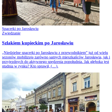
Spacerki po Jarosławiu
Zwiedzanie
Szlakiem kupieckim po Jarosławiu
„Niedzielne spacerki po Jarosławiu z przewodnikiem” już od wielu
sezonów mobilizują zarówno samych mieszkańców Jarosławia, jak i
przyjezdnych do aktywnego spędzenia popołudnia. Jak głęboka jest
studnia w rynku? Kto sprawił, (…).