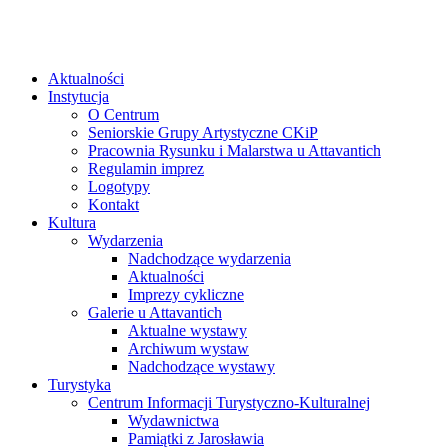
Aktualności
Instytucja
O Centrum
Seniorskie Grupy Artystyczne CKiP
Pracownia Rysunku i Malarstwa u Attavantich
Regulamin imprez
Logotypy
Kontakt
Kultura
Wydarzenia
Nadchodzące wydarzenia
Aktualności
Imprezy cykliczne
Galerie u Attavantich
Aktualne wystawy
Archiwum wystaw
Nadchodzące wystawy
Turystyka
Centrum Informacji Turystyczno-Kulturalnej
Wydawnictwa
Pamiątki z Jarosławia