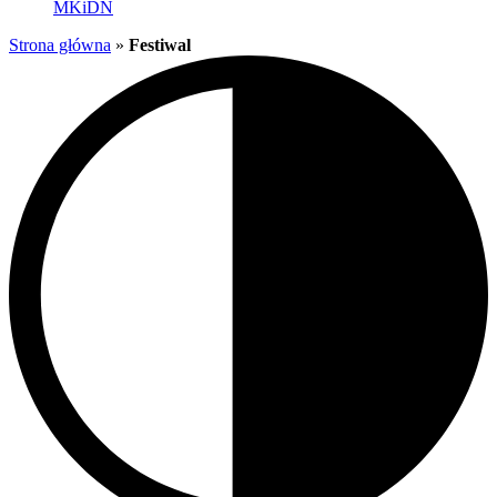
MKiDN
Strona główna
»
Festiwal