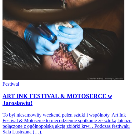
Festiwal
ART INK FESTIVAL & MOTOSERCE w
Jarosławiu!
To był niesamowity weekend pełen sztuki i wspólnoty. Art Ink
Festival & Motoserce to niecodzienne spotkanie ze sztuką tatuażu
połączone z ogólnopolską akcją zbiórki krwi . Podczas festiwalu
Sala Lustrzana (…).