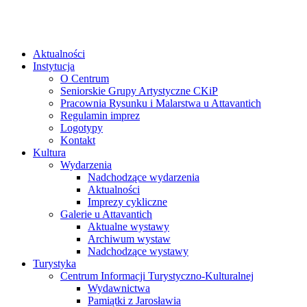
Aktualności
Instytucja
O Centrum
Seniorskie Grupy Artystyczne CKiP
Pracownia Rysunku i Malarstwa u Attavantich
Regulamin imprez
Logotypy
Kontakt
Kultura
Wydarzenia
Nadchodzące wydarzenia
Aktualności
Imprezy cykliczne
Galerie u Attavantich
Aktualne wystawy
Archiwum wystaw
Nadchodzące wystawy
Turystyka
Centrum Informacji Turystyczno-Kulturalnej
Wydawnictwa
Pamiątki z Jarosławia