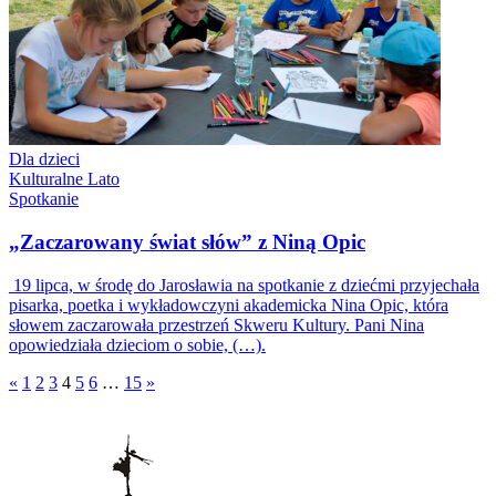
Dla dzieci
Kulturalne Lato
Spotkanie
„Zaczarowany świat słów” z Niną Opic
19 lipca, w środę do Jarosławia na spotkanie z dziećmi przyjechała
pisarka, poetka i wykładowczyni akademicka Nina Opic, która
słowem zaczarowała przestrzeń Skweru Kultury. Pani Nina
opowiedziała dzieciom o sobie, (…).
«
1
2
3
4
5
6
…
15
»