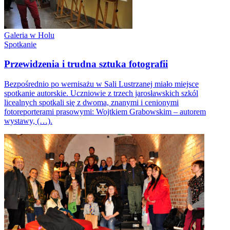
Galeria w Holu
Spotkanie
Przewidzenia i trudna sztuka fotografii
Bezpośrednio po wernisażu w Sali Lustrzanej miało miejsce
spotkanie autorskie. Uczniowie z trzech jarosławskich szkól
licealnych spotkali się z dwoma, znanymi i cenionymi
fotoreporterami prasowymi: Wojtkiem Grabowskim – autorem
wystawy, (…).