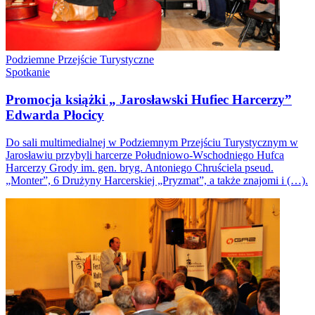
Podziemne Przejście Turystyczne
Spotkanie
Promocja książki „ Jarosławski Hufiec Harcerzy”
Edwarda Płocicy
Do sali multimedialnej w Podziemnym Przejściu Turystycznym w
Jarosławiu przybyli harcerze Południowo-Wschodniego Hufca
Harcerzy Grody im. gen. bryg. Antoniego Chruściela pseud.
„Monter”, 6 Drużyny Harcerskiej „Pryzmat”, a także znajomi i (…).