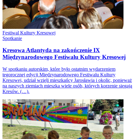
Festiwal Kultury Kresowej
Spotkanie
Kresowa Atlantyda na zakończenie IX
Międzynarodowego Festiwalu Kultury Kresowej
W spotkaniu autorskim, które było ostatnim wydarzeniem
tegorocznej edycji Międzynarodowego Festiwalu Kultury
Kresowej, udział wzięli mieszkańcy Jarosławia i okolic, ponieważ
na naszych ziemiach mieszka wiele osób, których korzenie sięgają
Kresów. (…).