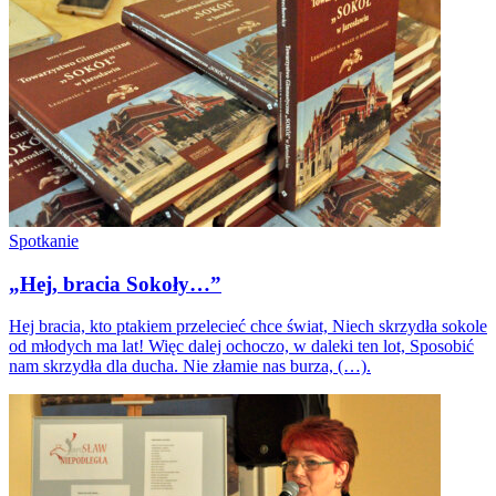
Spotkanie
„Hej, bracia Sokoły…”
Hej bracia, kto ptakiem przelecieć chce świat, Niech skrzydła sokole
od młodych ma lat! Więc dalej ochoczo, w daleki ten lot, Sposobić
nam skrzydła dla ducha. Nie złamie nas burza, (…).