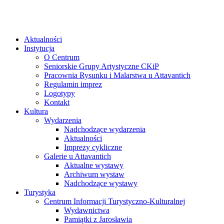
Aktualności
Instytucja
O Centrum
Seniorskie Grupy Artystyczne CKiP
Pracownia Rysunku i Malarstwa u Attavantich
Regulamin imprez
Logotypy
Kontakt
Kultura
Wydarzenia
Nadchodzące wydarzenia
Aktualności
Imprezy cykliczne
Galerie u Attavantich
Aktualne wystawy
Archiwum wystaw
Nadchodzące wystawy
Turystyka
Centrum Informacji Turystyczno-Kulturalnej
Wydawnictwa
Pamiątki z Jarosławia