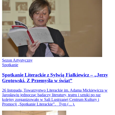
Sezon Artystyczny
Spotkanie
Spotkanie Literackie z Sylwią Fiałkiewicz – „Jerzy
Grotowski. Z Przemyśla w świat”
26 listopada, Towarzystwo Literackie im. Adama Mickiewicza w
Jarosławiu jednocząc badaczy literatury, teatru i sztuki po raz
kolejny zorganizowało w Sali Lustrzanej Centrum Kultury i
Promocji „Spotkanie Literackie”. Tym (…).