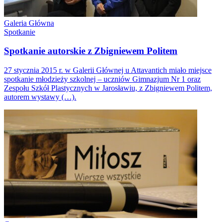
Galeria Główna
Spotkanie
Spotkanie autorskie z Zbigniewem Politem
27 stycznia 2015 r. w Galerii Głównej u Attavantich miało miejsce
spotkanie młodzieży szkolnej – uczniów Gimnazjum Nr 1 oraz
Zespołu Szkół Plastycznych w Jarosławiu, z Zbigniewem Politem,
autorem wystawy (…).