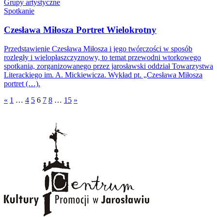
Grupy artystyczne
Spotkanie
Czesława Miłosza Portret Wielokrotny
Przedstawienie Czesława Miłosza i jego twórczości w sposób
rozległy i wielopłaszczyznowy, to temat przewodni wtorkowego
spotkania, zorganizowanego przez jarosławski oddział Towarzystwa
Literackiego im. A. Mickiewicza. Wykład pt. „Czesława Miłosza
portret (…).
«
1
…
4
5
6
7
8
…
15
»