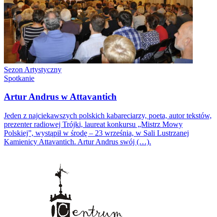
Sezon Artystyczny
Spotkanie
Artur Andrus w Attavantich
Jeden z najciekawszych polskich kabareciarzy, poeta, autor tekstów,
prezenter radiowej Trójki, laureat konkursu „Mistrz Mowy
Polskiej”, wystąpił w środę – 23 września, w Sali Lustrzanej
Kamienicy Attavantich. Artur Andrus swój (…).