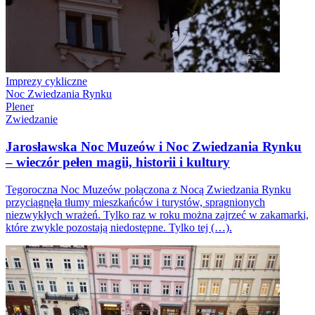
Imprezy cykliczne
Noc Zwiedzania Rynku
Plener
Zwiedzanie
Jarosławska Noc Muzeów i Noc Zwiedzania Rynku
– wieczór pełen magii, historii i kultury
Tegoroczna Noc Muzeów połączona z Nocą Zwiedzania Rynku
przyciągnęła tłumy mieszkańców i turystów, spragnionych
niezwykłych wrażeń. Tylko raz w roku można zajrzeć w zakamarki,
które zwykle pozostają niedostępne. Tylko tej (…).