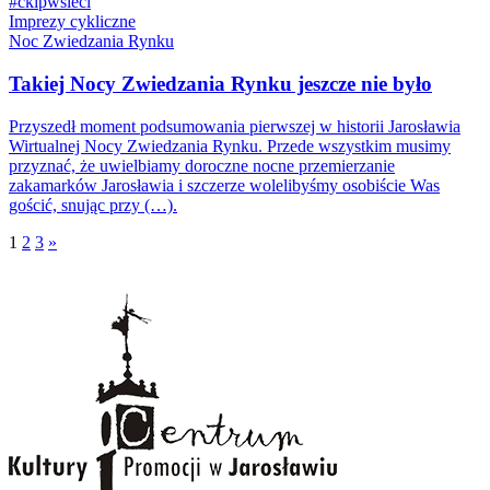
#ckipwsieci
Imprezy cykliczne
Noc Zwiedzania Rynku
Takiej Nocy Zwiedzania Rynku jeszcze nie było
Przyszedł moment podsumowania pierwszej w historii Jarosławia
Wirtualnej Nocy Zwiedzania Rynku. Przede wszystkim musimy
przyznać, że uwielbiamy doroczne nocne przemierzanie
zakamarków Jarosławia i szczerze wolelibyśmy osobiście Was
gościć, snując przy (…).
1
2
3
»