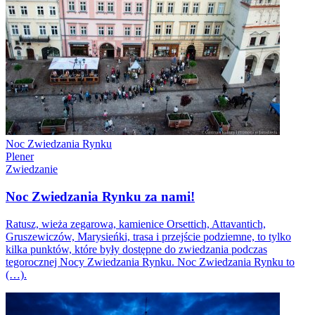
Noc Zwiedzania Rynku
Plener
Zwiedzanie
Noc Zwiedzania Rynku za nami!
Ratusz, wieża zegarowa, kamienice Orsettich, Attavantich,
Gruszewiczów, Marysieńki, trasa i przejście podziemne, to tylko
kilka punktów, które były dostępne do zwiedzania podczas
tegorocznej Nocy Zwiedzania Rynku. Noc Zwiedzania Rynku to
(…).