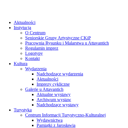
Aktualności
Instytucja
O Centrum
Seniorskie Grupy Artystyczne CKiP
Pracownia Rysunku i Malarstwa u Attavantich
Regulamin imprez
Logotypy
Kontakt
Kultura
Wydarzenia
Nadchodzące wydarzenia
Aktualności
Imprezy cykliczne
Galerie u Attavantich
Aktualne wystawy
Archiwum wystaw
Nadchodzące wystawy
Turystyka
Centrum Informacji Turystyczno-Kulturalnej
Wydawnictwa
Pamiątki z Jarosławia