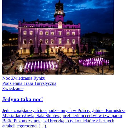
Noc Zwiedzania Rynku
Podziemna Trasa Turystyczna
Zwiedzanie
Jedyna taka noc!
Jedna z najstarszych tras podziemnych w Polsce, gabinet Burmistrza
Miasta Jarosławia, Sala Ślubów, prezbiterium cerkwi w tzw. parku
Baśki Puzon czy przejazd bryczką to tylko niektóre z licznych
atrakcji tegorocznej (…).