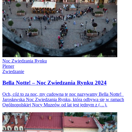
Noc Zwiedzania Rynku
Plener
Zwiedzanie
Bella Notte! – Noc Zwiedzania Rynku 2024
Och, cóż to za noc, my cudowną tę noc nazywamy Bella Notte!
Jarosławska Noc Zwiedzania Rynku, która odbywa się w ramach
Ogólnopolskiej Nocy Muzeów od lat jest jednym z (…).