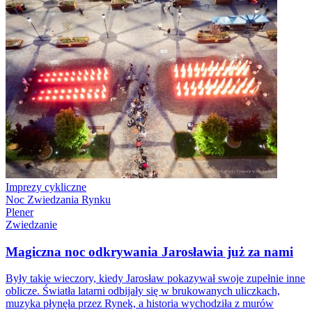
Imprezy cykliczne
Noc Zwiedzania Rynku
Plener
Zwiedzanie
Magiczna noc odkrywania Jarosławia już za nami
Były takie wieczory, kiedy Jarosław pokazywał swoje zupełnie inne
oblicze. Światła latarni odbijały się w brukowanych uliczkach,
muzyka płynęła przez Rynek, a historia wychodziła z murów